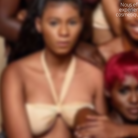
Nous eff
expérien
cosmétique