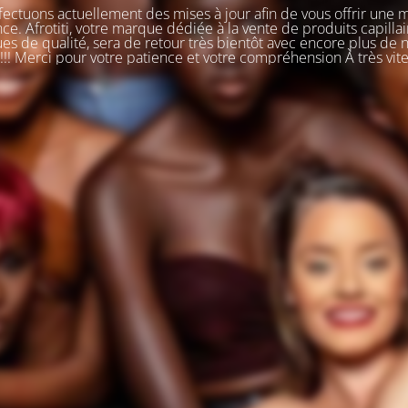
ectuons actuellement des mises à jour afin de vous offrir une 
ce. Afrotiti, votre marque dédiée à la vente de produits capillai
s de qualité, sera de retour très bientôt avec encore plus de
!!! Merci pour votre patience et votre compréhension À très vit