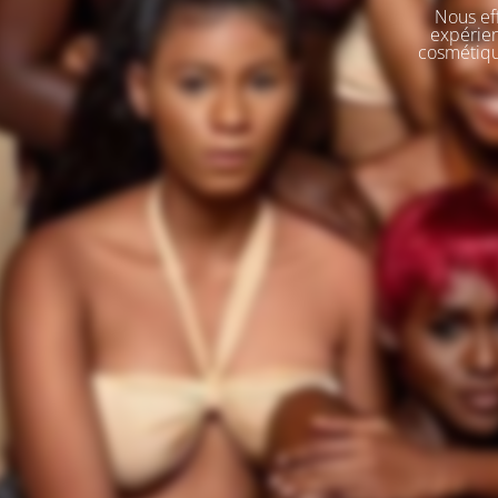
Nous eff
expérien
cosmétique