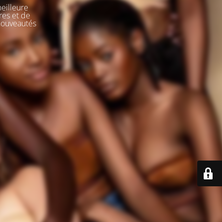
meilleure
res et de
 nouveautés
e