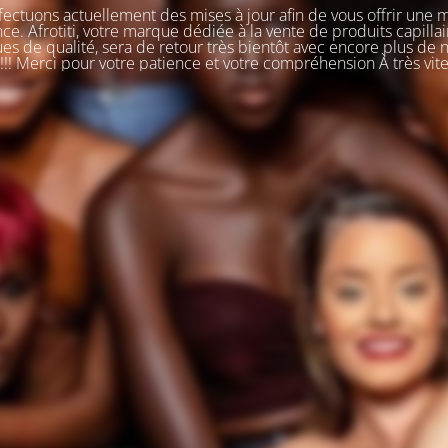
ectuons actuellement des mises à jour afin de vous offrir une 
ce. Afrotiti, votre marque dédiée à la vente de produits capillai
s de qualité, sera de retour très bientôt avec encore plus de
!!! Merci pour votre patience et votre compréhension À très vit