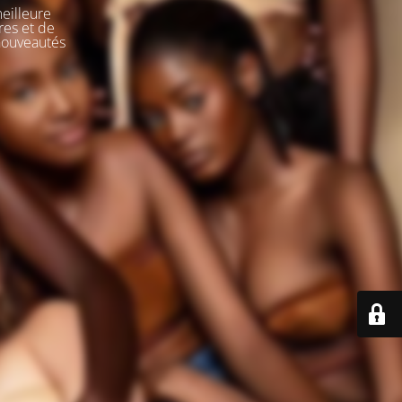
meilleure
res et de
 nouveautés
e