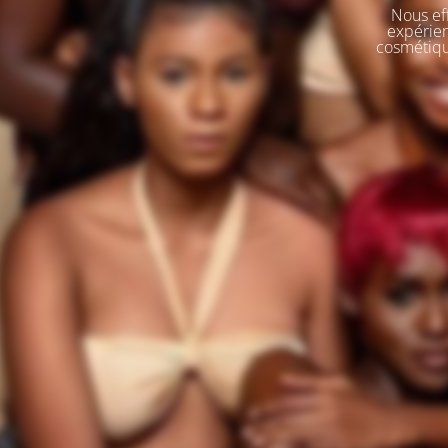
Nous eff
expérien
cosmétique