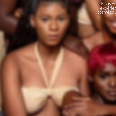
Nous eff
expérien
cosmétique