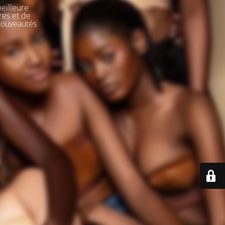
meilleure
res et de
 nouveautés
e