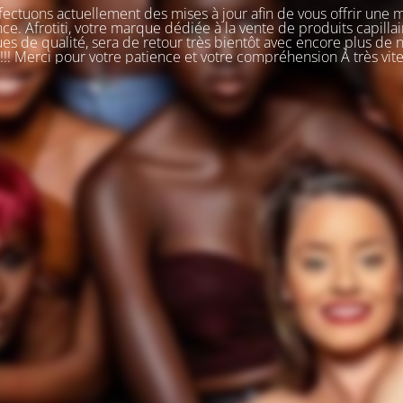
ectuons actuellement des mises à jour afin de vous offrir une 
ce. Afrotiti, votre marque dédiée à la vente de produits capillai
s de qualité, sera de retour très bientôt avec encore plus de
!!! Merci pour votre patience et votre compréhension À très vit