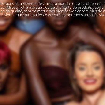
ectuons actuellement des mises à jour afin de vous offrir une 
ce. Afrotiti, votre marque dédiée à la vente de produits capillai
s de qualité, sera de retour très bientôt avec encore plus de
!!! Merci pour votre patience et votre compréhension À très vit