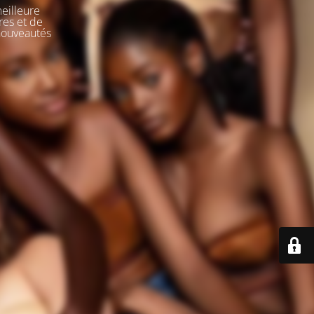
meilleure
res et de
 nouveautés
e