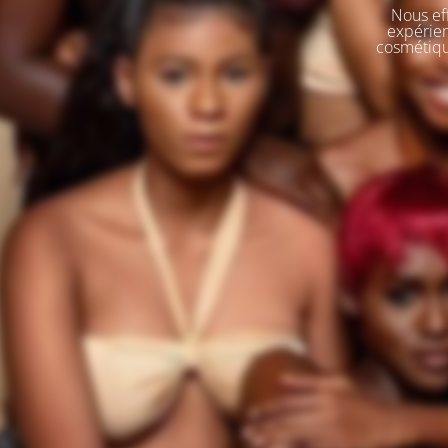
Nous eff
expérien
cosmétique