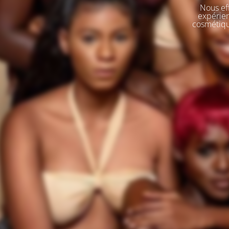
Nous eff
expérien
cosmétique