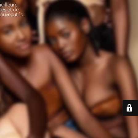
meilleure
res et de
 nouveautés
e