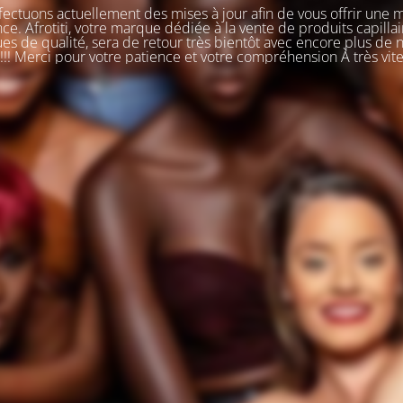
ectuons actuellement des mises à jour afin de vous offrir une 
ce. Afrotiti, votre marque dédiée à la vente de produits capillai
s de qualité, sera de retour très bientôt avec encore plus de
!!! Merci pour votre patience et votre compréhension À très vit