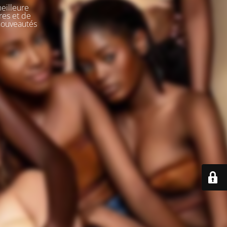
meilleure
res et de
 nouveautés
e