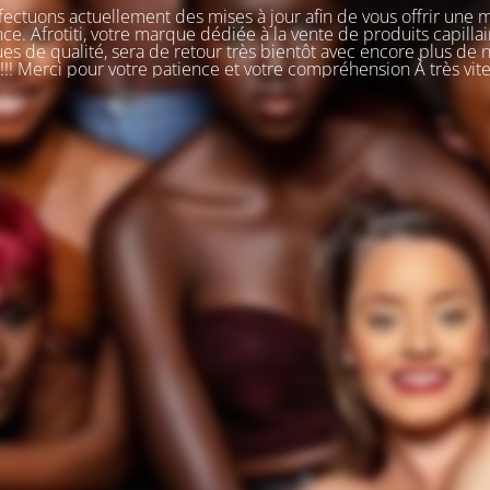
ectuons actuellement des mises à jour afin de vous offrir une 
ce. Afrotiti, votre marque dédiée à la vente de produits capillai
s de qualité, sera de retour très bientôt avec encore plus de
!!! Merci pour votre patience et votre compréhension À très vit