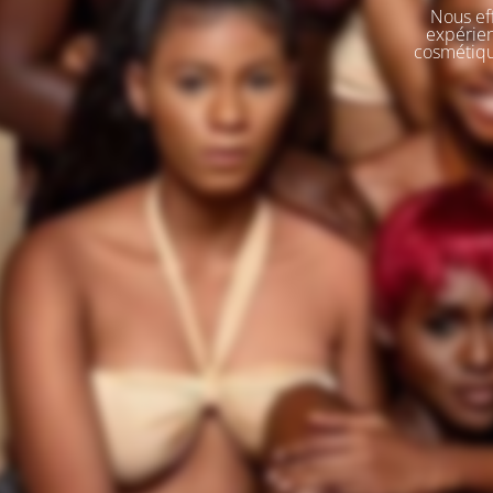
Nous eff
expérien
cosmétique